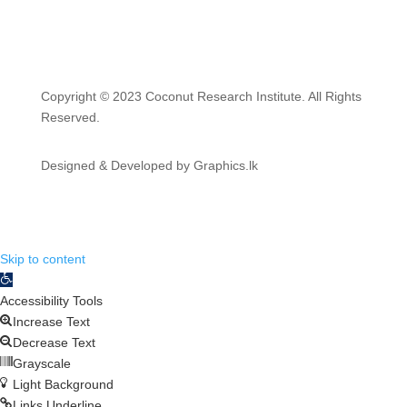
Copyright © 2023 Coconut Research Institute. All Rights
Reserved.
Designed & Developed by Graphics.lk
Skip to content
Open toolbar
Accessibility Tools
Increase Text
Decrease Text
Grayscale
Light Background
Links Underline