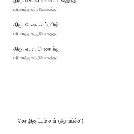
திரு. எச். எம். என். பீ. ஹேரத்
பரீட்சாத்த உத்தியோகத்தர்
திரு. சேனக சந்ரசிறி
பரீட்சாத்த உத்தியோகத்தர்
திரு. ஏ. ஏ. பிரணாந்து
பரீட்சாத்த உத்தியோகத்தர்
தொழினுட்பம் சார் (ஆராய்ச்சி)