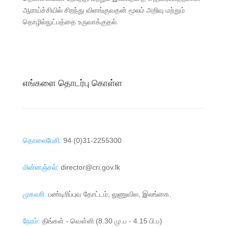
ஆராய்ச்சியில் சிறந்து விளங்குவதன் மூலம் அறிவு மற்றும்
தொழில்நுட்பத்தை உருவாக்குதல்.
எங்களை தொடர்பு கொள்ள
தொலைபேசி:
94 (0)31-2255300
மின்னஞ்சல்:
director@cri.gov.lk
முகவரி:
பண்டிரிப்புவ தோட்டம், லுணுவில, இலங்கை.
நேரம்:
திங்கள் - வௌ்ளி (8.30 மு.ப - 4.15 பி.ப)