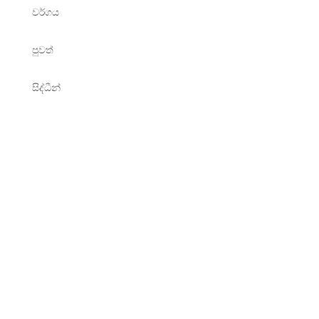
වර්ගය
පුවත්
සිද්ධීන්