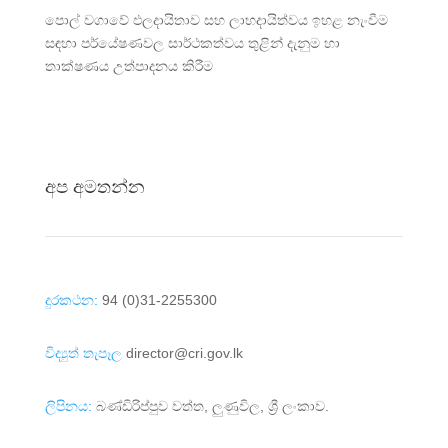
පොල් වගාවේ ඵලදායිතාව සහ ලාභදායිත්වය ඉහළ නැංවීම
සඳහා පර්යේෂණවල සාර්ථකත්වය තුළින් දැනුම හා
තාක්ෂණය උත්පාදනය කිරීම
අප අමතන්න
දුරකථන:
94 (0)31-2255300
විද්‍යුත් තැපෑල
director@cri.gov.lk
ලිපිනය:
බණ්ඩිරිප්පුව වත්ත, ලුණුවිල, ශ්‍රී ලංකාව.