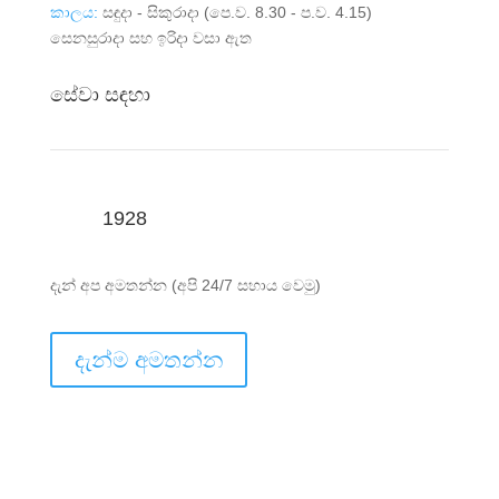
කාලය:
සඳුදා - සිකුරාදා (පෙ.ව. 8.30 - ප.ව. 4.15)
සෙනසුරාදා සහ ඉරිදා වසා ඇත
සේවා සඳහා
1928
දැන් අප අමතන්න (අපි 24/7 සහාය වෙමු)
දැන්ම අමතන්න