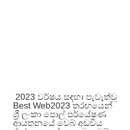
2023 වර්ෂය සඳහා පැවැත්වූ
Best Web2023 තරඟයෙන්
ශ්‍රී ලංකා පොල් පර්යේෂණ
ආයතනයේ වෙබ් අඩවිය