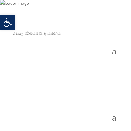
Open toolbar
පොල් පර්යේෂණ ආයතනය